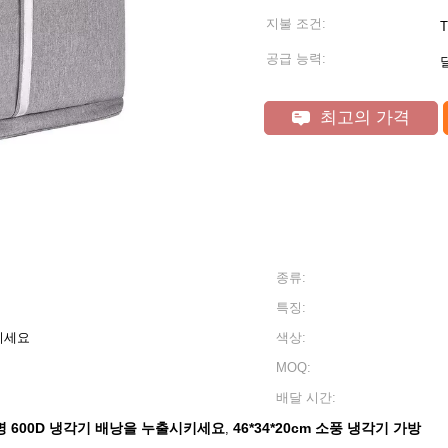
지불 조건:
T
공급 능력:
최고의 가격
종류:
특징:
이세요
색상:
MOQ:
배달 시간:
명 600D 냉각기 배낭을 누출시키세요
46*34*20cm 소풍 냉각기 가방
,