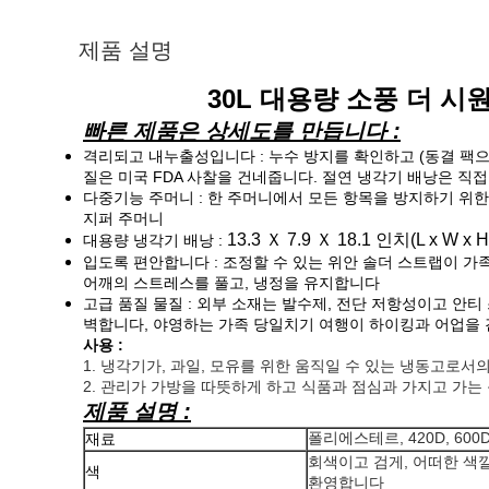
제품 설명
30L 대용량 소풍 더 
빠른 제품은 상세도를 만듭니다 :
격리되고 내누출성입니다 : 누수 방지를 확인하고 (동결 팩으로)
질은 미국 FDA 사찰을 건네줍니다. 절연 냉각기 배낭은 직
다중기능 주머니 : 한 주머니에서 모든 항목을 방지하기 위한 다
지퍼 주머니
13.3 Ｘ 7.9 Ｘ 18.1 인치(L x W x H
대용량 냉각기 배낭 :
입도록 편안합니다 : 조정할 수 있는 위안 솔더 스트랩이 가
어깨의 스트레스를 풀고, 냉정을 유지합니다
고급 품질 물질 : 외부 소재는 발수제, 전단 저항성이고 안
벽합니다, 야영하는 가족 당일치기 여행이 하이킹과 어업을
사용 :
1. 냉각기가, 과일, 모유를 위한 움직일 수 있는 냉동고로서
2. 관리가 가방을 따뜻하게 하고 식품과 점심과 가지고 가는 
제품 설명 :
폴리에스테르, 420D, 600
재료
회색이고 검게, 어떠한 색
색
환영합니다