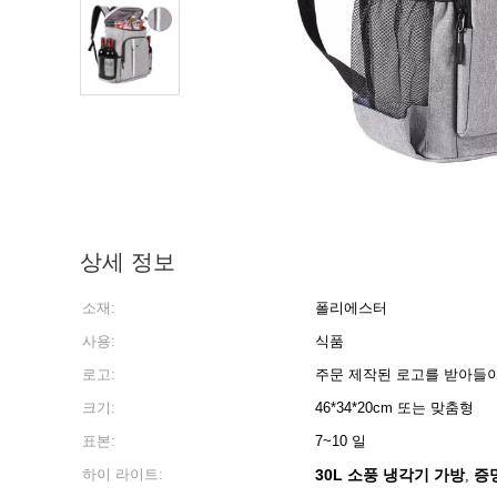
상세 정보
소재:
폴리에스터
사용:
식품
로고:
주문 제작된 로고를 받아들
크기:
46*34*20cm 또는 맞춤형
표본:
7~10 일
하이 라이트:
30L 소풍 냉각기 가방
증
,