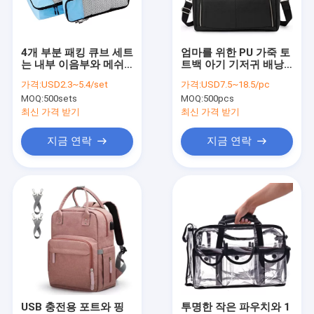
연락처
4개 부분 패킹 큐브 세트
엄마를 위한 PU 가죽 토
는 내부 이음부와 메쉬
트백 아기 기저귀 배낭
소풍 장비
상부를 완성했습니다
잡낭
가격:
USD2.3~5.4/set
가격:
USD7.5~18.5/pc
MOQ:
500sets
MOQ:
500pcs
픽크닉 냉각기 부대
최신 가격 받기
최신 가격 받기
가지고 다닐 수 있는 접식 우산
지금 연락
지금 연락
팩러블 소풍 덮개
똑바른 손잡이 우산
소풍 캐노피 텐트
대벌레과의 종 우산
부풀게할 수 있는 평상복 한미주둔군 지위협정
USB 충전용 포트와 핑
투명한 작은 파우치와 1