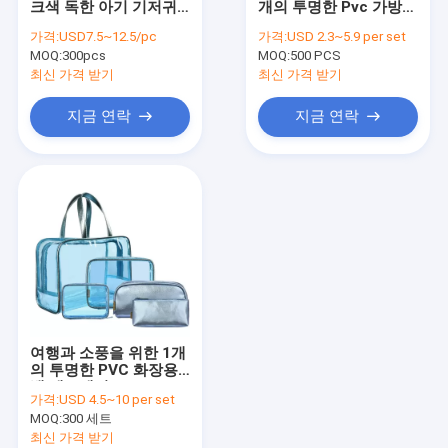
크색 독한 아기 기저귀
개의 투명한 Pvc 가방
소풍 접의자
배낭을 쫒아내기
큰 크기 PVC 화장용 가
가격:
USD7.5~12.5/pc
가격:
USD 2.3~5.9 per set
방에서 2
MOQ:
부풀게할 수 있는 야영 공기 매트리스
300pcs
MOQ:
500 PCS
최신 가격 받기
최신 가격 받기
여행 조직자 부대
지금 연락
지금 연락
옥외테라스 우산
피크닉 접이대
텐트를 야영시키는 팝업
여행과 소풍을 위한 1개
의 투명한 PVC 화장용
백 세트에서 5
가격:
USD 4.5~10 per set
MOQ:
300 세트
최신 가격 받기