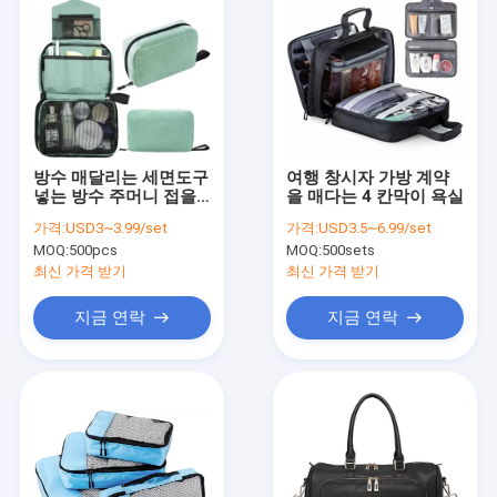
방수 매달리는 세면도구
여행 창시자 가방 계약
넣는 방수 주머니 접을
을 매다는 4 칸막이 욕실
수 있는 여행 화장품 창
가격:
USD3~3.99/set
가격:
USD3.5~6.99/set
시자
MOQ:
500pcs
MOQ:
500sets
최신 가격 받기
최신 가격 받기
지금 연락
지금 연락
홈
상품
회사 소개