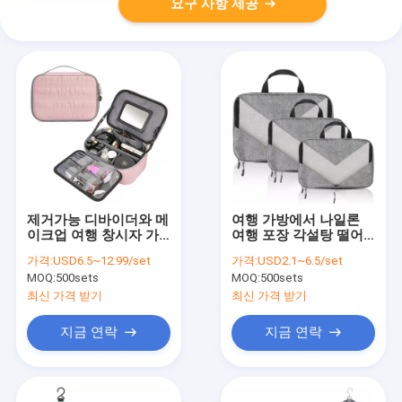
요구 사항 제공
제거가능 디바이더와 메
여행 가방에서 나일론
이크업 여행 창시자 가
여행 포장 각설탕 떨어
방 폴리에스테르
져 있는 수하물을 위한 3
가격:
USD6.5~12.99/set
가격:
USD2.1~6.5/set
크기
MOQ:
500sets
MOQ:
500sets
최신 가격 받기
최신 가격 받기
지금 연락
지금 연락