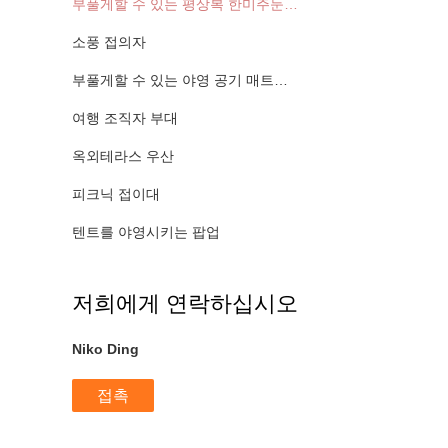
부풀게할 수 있는 평상복 한미주둔군 지위협정
소풍 접의자
부풀게할 수 있는 야영 공기 매트리스
여행 조직자 부대
옥외테라스 우산
피크닉 접이대
텐트를 야영시키는 팝업
저희에게 연락하십시오
Niko Ding
접촉