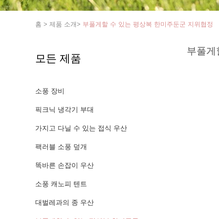
홈
>
제품 소개
>
부풀게할 수 있는 평상복 한미주둔군 지위협정
부풀게
모든 제품
소풍 장비
픽크닉 냉각기 부대
가지고 다닐 수 있는 접식 우산
팩러블 소풍 덮개
똑바른 손잡이 우산
소풍 캐노피 텐트
대벌레과의 종 우산